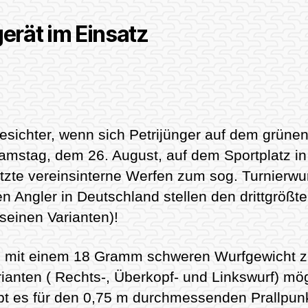
erät im Einsatz
esichter, wenn sich Petrijünger auf dem grüne
mstag, dem 26. August, auf dem Sportplatz in 
etzte vereinsinterne Werfen zum sog. Turnierwu
en Angler in Deutschland stellen den drittgrö
 seinen Varianten)!
um mit einem 18 Gramm schweren Wurfgewicht z
anten ( Rechts-, Überkopf- und Linkswurf) mög
ibt es für den 0,75 m durchmessenden Prallpunk